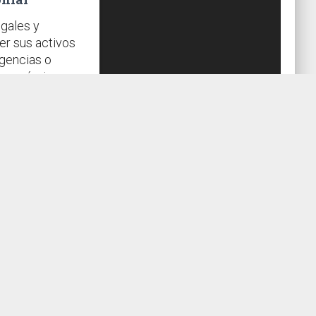
gales y
er sus activos
ngencias o
 económico.
as de
deicomisos y
esguardo.
call
CONTÁCTANOS