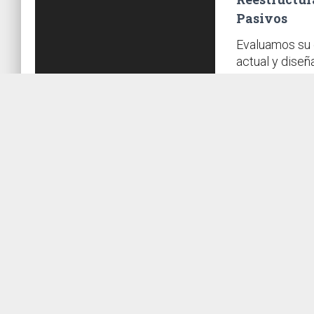
Pasivos
Evaluamos su e
actual y dise
reorganizar su
su flujo de caj
financiero. N
más favorable
financieras si
¿Necesitas un servicio esp