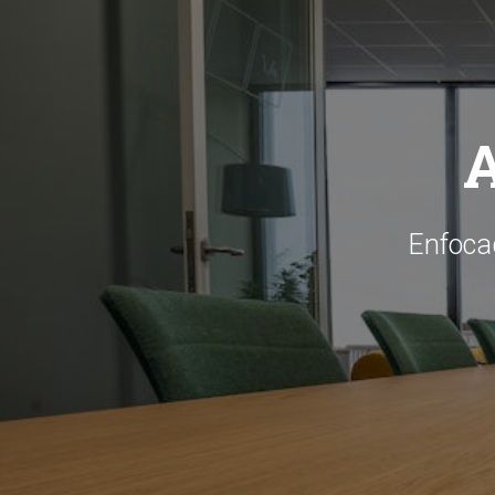
A
Enfocad