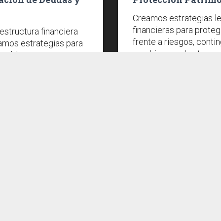
Creamos estrategias le
financieras para proteg
structura financiera
frente a riesgos, conti
ñamos estrategias para
cambios en el entorno
s obligaciones, mejorar
Esto incluye estructur
a y reducir el riesgo
propiedad, seguros, fi
egociamos condiciones
otros mecanismos de r
s con entidades
 es necesario.
ecializado?